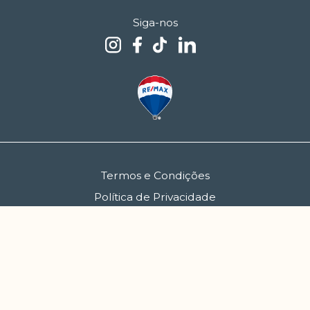
Siga-nos
Termos e Condições
Política de Privacidade
Política de Cookies
FCGM - Sociedade de Mediação Imobiliária, S.A. | AMI 5086
Copyright 2026 © Siimgroup. Todos os direitos reservados.
Created by
SOFTWAY
.