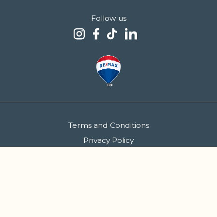
Follow us
Terms and Conditions
Privacy Policy
Cookies Policy
FCGM - Sociedade de Mediação Imobiliária, S.A. | AMI 5086
Copyright 2026 © Siimgroup. All rights reserved.
Created by
SOFTWAY
.